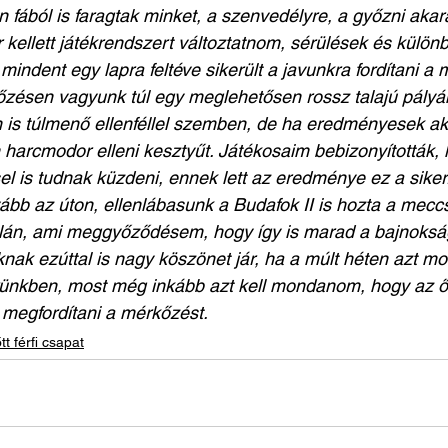
fából is faragtak minket, a szenvedélyre, a győzni akará
r kellett játékrendszert változtatnom, sérülések és külö
indent egy lapra feltéve sikerült a javunkra fordítani a 
ésen vagyunk túl egy meglehetősen rossz talajú pályá
n is túlmenő ellenféllel szemben, de ha eredményesek aka
 harcmodor elleni kesztyűt. Játékosaim bebizonyították, 
sel is tudnak küzdeni, ennek lett az eredménye ez a siker
b az úton, ellenlábasunk a Budafok II is hozta a meccsét
ellán, ami meggyőződésem, hogy így is marad a bajnoksá
knak ezúttal is nagy köszönet jár, ha a múlt héten azt 
erünkben, most még inkább azt kell mondanom, hogy az ő
 megfordítani a mérkőzést.
tt férfi csapat