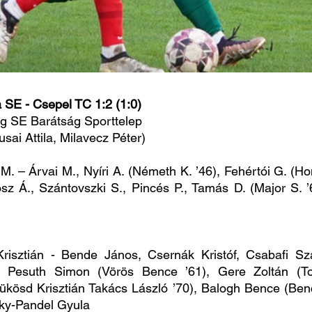
a SE - Csepel TC 1:2 (1:0)
ég SE Barátság Sporttelep
sai Attila, Milavecz Péter)
. – Árvai M., Nyíri A. (Németh K. ’46), Fehértói G. (Ho
sz Á., Szántovszki S., Pincés P., Tamás D. (Major S. ’6
risztián - Bende János, Csernák Kristóf, Csabafi Sz
, Pesuth Simon (Vörös Bence ’61), Gere Zoltán (Tor
ky-Pandel Gyula