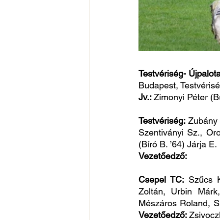
Testvériség- Újpalot
Budapest, Testvéris
Jv.: 
Zimonyi Péter (Bu
Testvériség: 
Zubány M
Szentiványi Sz., Oro
(Bíró B. ’64) Járja E.
Vezetőedző:
Csepel TC: 
Szűcs K
Zoltán, Urbin Márk
Vezetőedző: 
Zsivocz