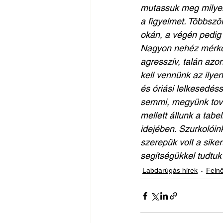
mutassuk meg milyen 
a figyelmet. Többszö
okán, a végén pedig m
Nagyon nehéz mérkőz
agresszív, talán azo
kell vennünk az ilyen
és óriási lelkesedés
semmi, megyünk továb
mellett állunk a tab
idejében. Szurkolóin
szerepük volt a sik
segítségükkel tudtuk
Labdarúgás hírek
Felnő