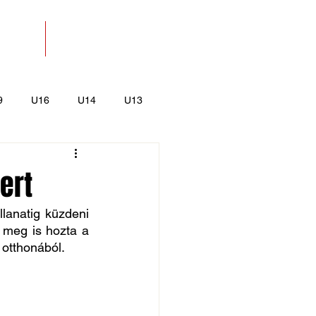
SOLAT
BOLT
9
U16
U14
U13
k
Kajak-Kenu
ert
lanatig küzdeni 
n meg is hozta a 
 otthonából.