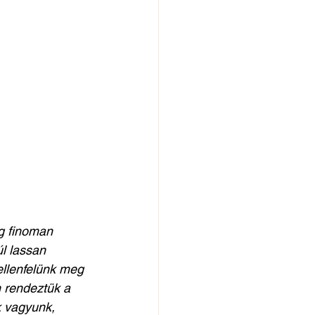
g finoman 
l lassan 
ellenfelünk meg 
n rendeztük a 
k vagyunk, 