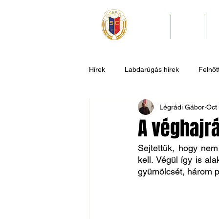
HÍREK
KLUB
Hírek
Labdarúgás hírek
Felnőtt
Légrádi Gábor
Oct
U11
U9
U7
Evezős
A véghajr
Sejtettük, hogy nem 
Csepel SC II
Általános hírek
kell. Végül így is al
gyümölcsét, három po