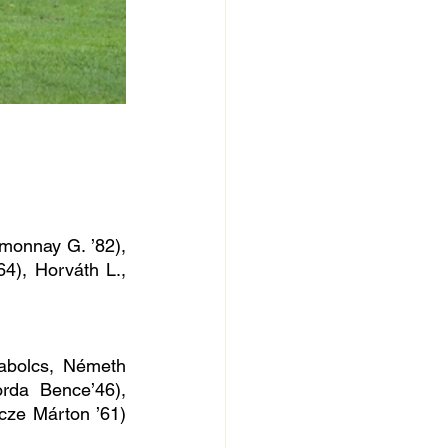
monnay G. ’82), 
4), Horváth L., 
abolcs, Németh 
da Bence’46), 
Mészáros Roland, Sükösd Krisztián Takács László ’70), Balogh Bence (Bencze Márton ’61) 