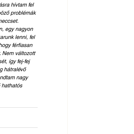
sra hívtam fel 
nböző problémák 
meccset. 
n, egy nagyon 
runk lenni, fel 
hogy férfiasan 
. Nem változott 
, így fej-fej 
g hátralévő 
mondtam nagy 
 hathatós 