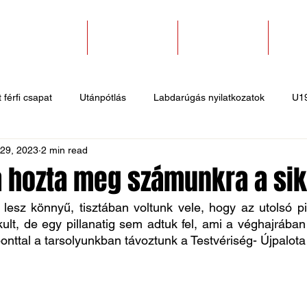
SZAKOSZTÁLYOK
EGYESÜLETEK
PÁLYABÉRLÉS
KAPC
 férfi csapat
Utánpótlás
Labdarúgás nyilatkozatok
U1
 29, 2023
2 min read
 hírek
Sportlövő hírek
Atlétika hírek
U10
Birkózó
á hozta meg számunkra a sik
lesz könnyű, tisztában voltunk vele, hogy az utolsó pil
akult, de egy pillanatig sem adtuk fel, ami a véghajrába
nttal a tarsolyunkban távoztunk a Testvériség- Újpalota