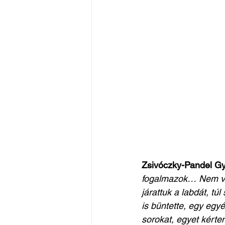
Zsivóczky-Pandel Gy
fogalmazok… Nem vol
járattuk a labdát, tú
is büntette, egy egyé
sorokat, egyet kértem