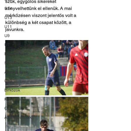
szűk, egygólos sikereket 
könyvelhettünk el ellenük. A mai 
U14
mérkőzésen viszont jelentős volt a 
U13
különbség a két csapat között, a 
U11
javunkra.
U9
U7
Evezős hírek
Sportlövő hírek
Atlétika hírek
U10
Birkózók
Kajak-Kenu
Csepel SC II
Általános hírek