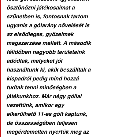
ösztönözni játékosaimat a 
szünetben is, fontosnak tartom 
ugyanis a gólarány növelését is 
az elsődleges, győzelmek 
megszerzése mellett. A második 
félidőben nagyobb területeink 
adódtak, melyeket jól 
használtunk ki, akik beszálltak a 
kispadról pedig mind hozzá 
tudtak tenni minőségben a 
játékunkhoz. Már négy góllal 
vezettünk, amikor egy 
elkerülhető 11-es gólt kaptunk, 
de összességében teljesen 
megérdemelten nyertük meg az 