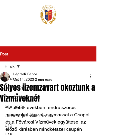
Post
Hírek
Légrádi Gábor
Hírek
Oct 14, 2023
2 min read
Súlyos üzemzavart okoztunk a
Labdarúgás hírek
Vízműveknél
Felnőtt férfi csapat
Utánpótlás
Az utóbbi években rendre szoros 
meccseket játszott egymással a Csepel 
Labdarúgás nyilatkozatok
és a Fővárosi Vízművek együttese, az 
U19
előző kiírásban mindkétszer csupán 
U16