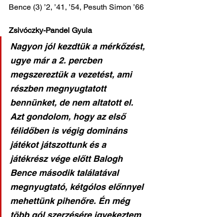
Bence (3) ’2, ’41, ’54, Pesuth Simon ’66
Zsivóczky-Pandel Gyula
Nagyon jól kezdtük a mérkőzést, 
ugye már a 2. percben 
megszereztük a vezetést, ami 
részben megnyugtatott 
bennünket, de nem altatott el. 
Azt gondolom, hogy az első 
félidőben is végig domináns 
játékot játszottunk és a 
játékrész vége előtt Balogh 
Bence második találatával 
megnyugtató, kétgólos előnnyel 
mehettünk pihenőre. Én még 
több gól szerzésére igyekeztem 