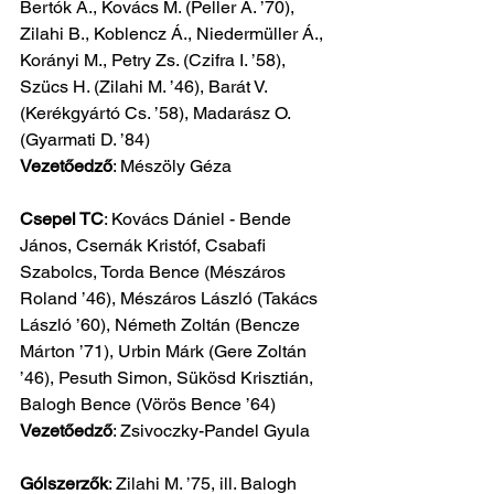
Bertók A., Kovács M. (Peller Á. ’70), 
Zilahi B., Koblencz Á., Niedermüller Á., 
Korányi M., Petry Zs. (Czifra I. ’58), 
Szücs H. (Zilahi M. ’46), Barát V. 
(Kerékgyártó Cs. ’58), Madarász O. 
(Gyarmati D. ’84) 
Vezetőedző
: Mészöly Géza
Csepel TC
: Kovács Dániel - Bende 
János, Csernák Kristóf, Csabafi 
Szabolcs, Torda Bence (Mészáros 
Roland ’46), Mészáros László (Takács 
László ’60), Németh Zoltán (Bencze 
Márton ’71), Urbin Márk (Gere Zoltán 
’46), Pesuth Simon, Sükösd Krisztián, 
Balogh Bence (Vörös Bence ’64) 
Vezetőedző
: Zsivoczky-Pandel Gyula
Gólszerzők
: Zilahi M. ’75, ill. Balogh 