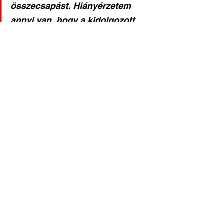
összecsapást. Hiányérzetem 
annyi van, hogy a kidolgozott 
helyzeteink kapu előtti 
értékesítésének százalékos 
arányán tovább kell javítani! 
Örülök, hogy Vörös Bence 
hosszú kihagyást követően 
visszatért a csapatba, 
szurkolóinknak pedig ismételt 
köszönet, hogy újra itt voltak 
velünk és együtt örülhettünk a 
győzelemnek.
Labdarúgás hírek
Felnőtt férfi csapat