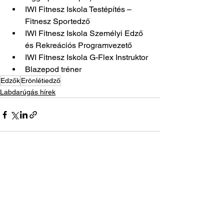
IWI Fitnesz Iskola Testépítés – 
Fitnesz Sportedző
IWI Fitnesz Iskola Személyi Edző 
és Rekreációs Programvezető
IWI Fitnesz Iskola G-Flex Instruktor
Blazepod tréner
Edzők
Erönlétiedző
Labdarúgás hírek
See All
Recent Posts