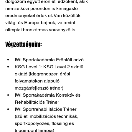
dolgozom együtt erőnléti edzőként, akik 
nemzetközi porondon is kimagasló 
eredményeket értek el. Van közöttük 
világ- és Európa-bajnok, valamint 
olimpiai bronzérmes versenyző is.
Végzettségeim:
IWI Sportakadémia Erőnléti edző
KSG Level 1; KSG Level 2 szintű 
oktató (idegrendszeri érési 
folyamatokon alapuló 
mozgásfejlesztő tréner)
IWI Sportakadémia Korrektív és 
Rehabilitációs Tréner
IWI Sportrehabilitációs Tréner 
(ízületi mobilizációs technikák, 
sportköpölyözés, flossing és 
triggerpont terápia)