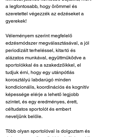
a legfontosabb, hogy örömmel és 
szeretettel végezzék az edzéseket a 
gyerekek! 
Véleményem szerint megfelelő 
edzésmódszer megválasztásával, a jól 
periodizált terheléssel, kitartó és 
alázatos munkával, együttműködve a 
sportolókkal és a szakedzőikkel, el 
tudjuk érni, hogy egy utánpótlás 
korosztályú labdarúgó minden 
kondicionális, koordinációs és kognitív 
képessége elérje a lehető legjobb 
szintet, és egy eredményes, érett, 
céltudatos sportolót és embert 
neveljünk belőle.
Több olyan sportolóval is dolgoztam és 