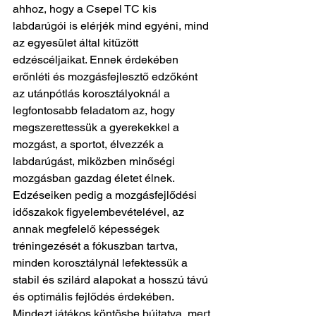
ahhoz, hogy a Csepel TC kis 
labdarúgói is elérjék mind egyéni, mind 
az egyesület által kitűzött 
edzéscéljaikat. Ennek érdekében 
erőnléti és mozgásfejlesztő edzőként 
az utánpótlás korosztályoknál a 
legfontosabb feladatom az, hogy 
megszerettessük a gyerekekkel a 
mozgást, a sportot, élvezzék a 
labdarúgást, miközben minőségi 
mozgásban gazdag életet élnek. 
Edzéseiken pedig a mozgásfejlődési 
időszakok figyelembevételével, az 
annak megfelelő képességek 
tréningezését a fókuszban tartva, 
minden korosztálynál lefektessük a 
stabil és szilárd alapokat a hosszú távú 
és optimális fejlődés érdekében. 
Mindezt játékos köntösbe bújtatva, mert 