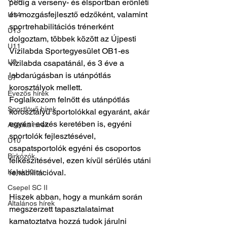
pedig a verseny- és élsportban erőnléti 
és mozgásfejlesztő edzőként, valamint 
U14
sportrehabilitációs trénerként 
U13
dolgoztam, többek között az Újpesti 
U11
Vízilabda Sportegyesület OB1-es 
U9
vízilabda csapatánál, és 3 éve a 
labdarúgásban is utánpótlás 
U7
korosztályok mellett. 
Evezős hírek
Foglalkozom felnőtt és utánpótlás 
Sportlövő hírek
korosztályú sportolókkal egyaránt, akár 
egyéni edzés keretében is, egyéni 
Atlétika hírek
sportolók fejlesztésével, 
U10
csapatsportolók egyéni és csoportos 
Birkózók
felkészítésével, ezen kívül sérülés utáni 
Kajak-Kenu
rehabilitációval. 
Csepel SC II
Hiszek abban, hogy a munkám során 
Általános hírek
megszerzett tapasztalataimat 
kamatoztatva hozzá tudok járulni 