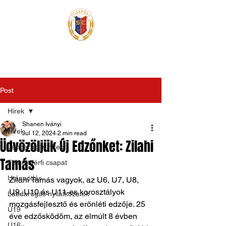
Post
Hírek
Shanen Iványi
Hírek
Jul 12, 2024
2 min read
Üdvözöljük Új Edzőnket: Zilahi
Labdarúgás hírek
Tamás
Felnőtt férfi csapat
Utánpótlás
Zilahi Tamás vagyok, az U6, U7, U8, 
U9, U10 és U11-es korosztályok 
Labdarúgás nyilatkozatok
mozgásfejlesztő és erőnléti edzője. 25 
U19
éve edzősködöm, az elmúlt 8 évben 
U16