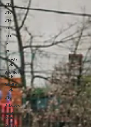
U19
U16
U14
U13
U11
U9
U7
Evezős
hírek
Sportlövő
hírek
Atlétika
hírek
U10
Birkózók
Kajak-
Kenu
Csepel