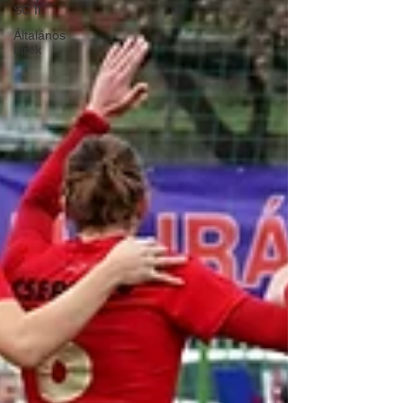
SC II
Általános
hírek