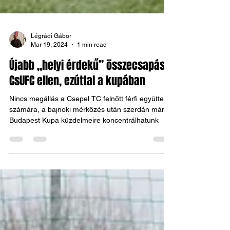
Légrádi Gábor
Mar 19, 2024
1 min read
Újabb „helyi érdekű” összecsapás a
CsUFC ellen, ezúttal a kupában
Nincs megállás a Csepel TC felnőtt férfi együttese
számára, a bajnoki mérkőzés után szerdán már a
Budapest Kupa küzdelmeire koncentrálhatunk