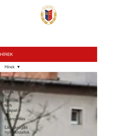
HÍREK
Hírek
Hírek
Labdarúgás
hírek
Felnőtt
férfi
csapat
Utánpótlás
Labdarúgás
nyilatkozatok