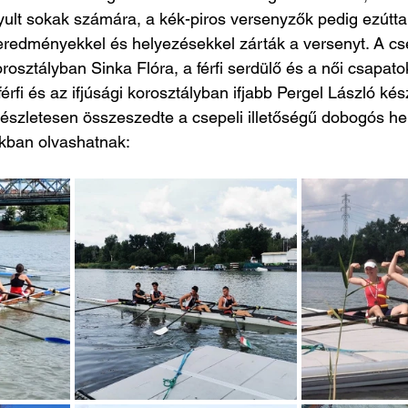
ult sokak számára, a kék-piros versenyzők pedig ezúttal 
redményekkel és helyezésekkel zárták a versenyt. A cse
orosztályban Sinka Flóra, a férfi serdülő és a női csapatok
férfi és az ifjúsági korosztályban ifjabb Pergel László készí
észletesen összeszedte a csepeli illetőségű dobogós he
akban olvashatnak: