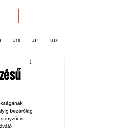
SOLAT
BOLT
9
U16
U14
U13
k
Kajak-Kenu
ezésű
nokságának 
lyig bezárólag 
senyzői is. 
iváló 