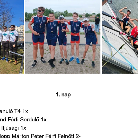
1. nap
Tanuló T4 1x
nd Férfi Serdülő 1x
 Ifjúsági 1x
Hopp Márton Péter Férfi Felnőtt 2-