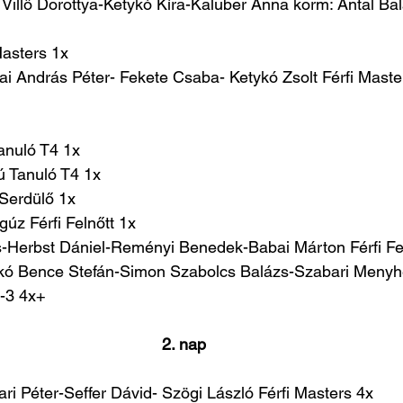
Villő Dorottya-Ketykó Kíra-Kaluber Anna korm: Antal Bal
Masters 1x
i András Péter- Fekete Csaba- Ketykó Zsolt Férfi Maste
anuló T4 1x
ú Tanuló T4 1x
 Serdülő 1x
gúz Férfi Felnőtt 1x
-Herbst Dániel-Reményi Benedek-Babai Márton Férfi Fel
ykó Bence Stefán-Simon Szabolcs Balázs-Szabari Menyhér
1-3 4x+
2. nap
ari Péter-Seffer Dávid- Szögi László Férfi Masters 4x