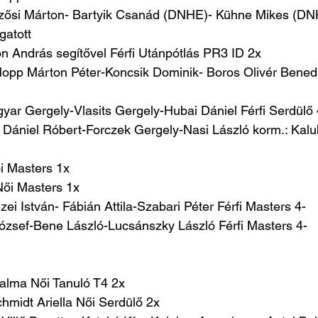
zősi Márton- Bartyik Csanád (DNHE)- Kühne Mikes (DNH
gatott
ton András segítővel Férfi Utánpótlás PR3 ID 2x
Hopp Márton Péter-Koncsik Dominik- Boros Olivér Benedek
yar Gergely-Vlasits Gergely-Hubai Dániel Férfi Serdülő
 Dániel Róbert-Forczek Gergely-Nasi László korm.: Kalu
i Masters 1x
 Női Masters 1x
ei István- Fábián Attila-Szabari Péter Férfi Masters 4-
József-Bene László-Lucsánszky László Férfi Masters 4-
Dalma Női Tanuló T4 2x
chmidt Ariella Női Serdülő 2x