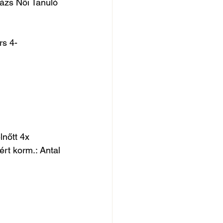
ázs Női Tanuló 
rs 4-
nőtt 4x
t korm.: Antal 