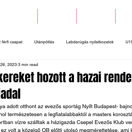
SZAKOSZTÁLYOK
EGYESÜLETEK
PÁLYABÉRLÉS
KAPC
 férfi csapat
Utánpótlás
Labdarúgás nyilatkozatok
U1
 26, 2023
3 min read
 hírek
Sportlövő hírek
Atlétika hírek
U10
Birkózó
kereket hozott a hazai rend
iadal
ya adott otthont az evezős sportág Nyílt Budapest- baj
ahol természetesen a legfiatalabbaktól a masters korosztá
tban vízre szálltak a házigazda Csepel Evezős Klub ver
z volt a közelgő OB előtti utolsó megmérettetése, ami k