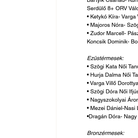
Serdülő 8+ ORV Válo
• Ketykó Kíra- Varga 
• Majoros Nóra- Szög
• Zudor Marcell- Pá
Koncsik Dominik- Bo
Ezüstérmesek:
• Szögi Kata Női Tan
• Hurja Dalma Női Ta
• Varga Villő Dorotty
• Szögi Dóra Női Ifjú
• Nagyszokolyai Áron
• Mezei Dániel-Nasi 
•Dragán Dóra- Nagy Z
Bronzérmesek: