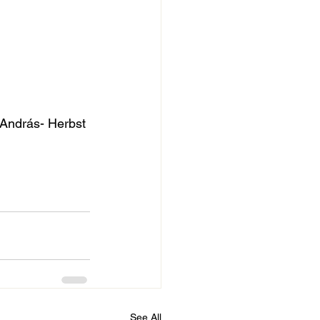
András- Herbst 
See All