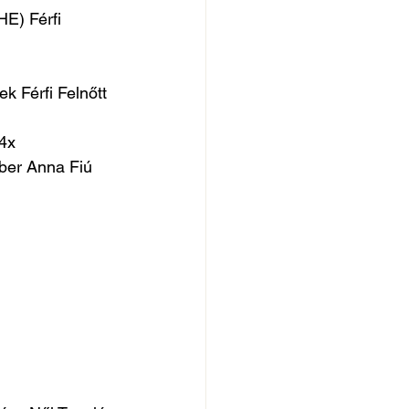
E) Férfi 
 Férfi Felnőtt 
 4x
ber Anna Fiú 