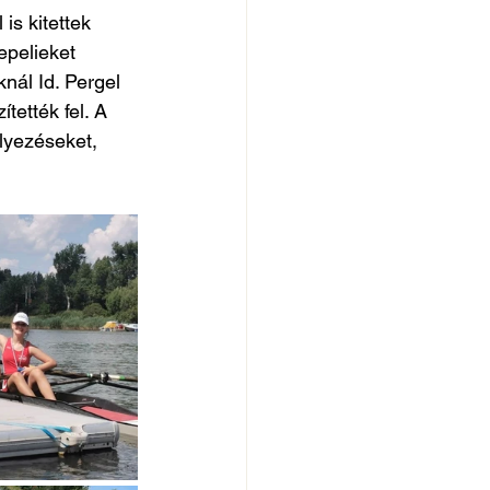
is kitettek 
pelieket 
nál Id. Pergel 
tették fel. A 
lyezéseket, 