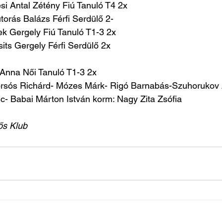
si Antal Zétény Fiú Tanuló T4 2x
orás Balázs Férfi Serdülő 2-
ek Gergely Fiú Tanuló T1-3 2x
sits Gergely Férfi Serdülő 2x
 Anna Női Tanuló T1-3 2x
 Korsós Richárd- Mózes Márk- Rigó Barnabás-Szuhorukov 
nc- Babai Márton István korm: Nagy Zita Zsófia
ős Klub