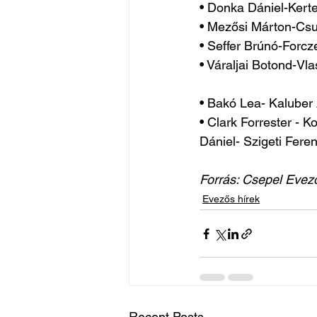
• Donka Dániel-Kerte
• Mezősi Márton-Csut
• Seffer Brúnó-Forcz
• Váraljai Botond-Vla
• Bakó Lea- Kaluber
• Clark Forrester -
Dániel- Szigeti Fere
Forrás: Csepel Evez
Evezős hírek
Recent Posts