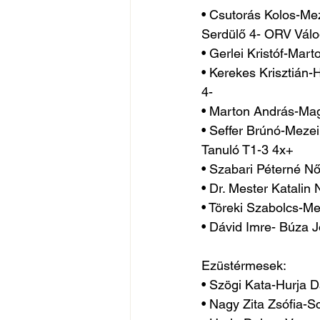
• Csutorás Kolos-Me
Serdülő 4- ORV Válo
• Gerlei Kristóf-Mar
• Kerekes Krisztián-
4-
• Marton András-Mag
• Seffer Brúnó-Mezei
Tanuló T1-3 4x+
• Szabari Péterné Nő
• Dr. Mester Katalin
• Töreki Szabolcs-Mez
• Dávid Imre- Búza 
Ezüstérmesek:
• Szögi Kata-Hurja 
• Nagy Zita Zsófia-S