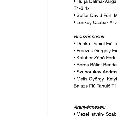
• Hurja Dalma-Varga 
T1-3 4x+
• Seffer Dávid Férfi 
• Lenkey Csaba- Árva
Bronzérmesek:
• Donka Dániel Fiú T
• Froczek Gergely Fi
• Kaluber Zénó Férfi
• Boros Bálint Bende
• Szuhorukov András
• Melis György- Ket
Balázs Fiú Tanuló T
Aranyérmesek:
• Mezei István- Szab