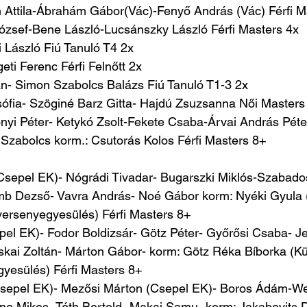
 Attila-Ábrahám Gábor(Vác)-Fenyő András (Vác) Férfi M
József-Bene László-Lucsánszky László Férfi Masters 4x
i László Fiú Tanuló T4 2x
eti Ferenc Férfi Felnőtt 2x
án- Simon Szabolcs Balázs Fiú Tanuló T1-3 2x
sófia- Szöginé Barz Gitta- Hajdú Zsuzsanna Női Masters
nyi Péter- Ketykó Zsolt-Fekete Csaba-Árvai András Péter
 Szabolcs korm.: Csutorás Kolos Férfi Masters 8+
Csepel EK)- Nógrádi Tivadar- Bugarszki Miklós-Szabados
b Dezső- Vavra András- Noé Gábor korm: Nyéki Gyula (
rsenyegyesülés) Férfi Masters 8+
el EK)- Fodor Boldizsár- Götz Péter- Győrősi Csaba- Je
skai Zoltán- Márton Gábor- korm: Götz Réka Bíborka (Kü
esülés) Férfi Masters 8+
Csepel EK)- Mezősi Márton (Csepel EK)- Boros Ádám-We
e Mikes- Tóth Bertold- Makai Samu- korm: Jakabovits Dá