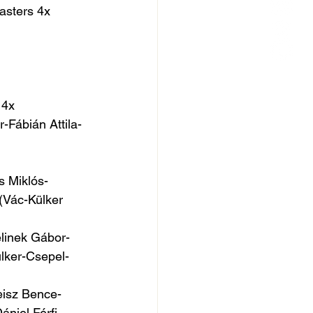
asters 4x
 4x
-Fábián Attila-
 Miklós- 
Vác-Külker 
linek Gábor- 
lker-Csepel-
isz Bence- 
niel Férfi 