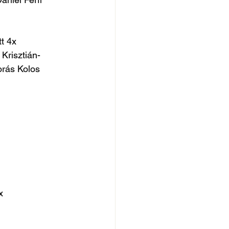
t 4x
Krisztián- 
orás Kolos
x