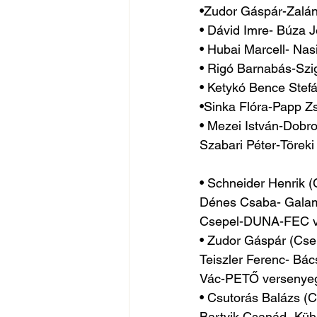
•Zudor Gáspár-Zalán
• Dávid Imre- Búza 
• Hubai Marcell- Nas
• Rigó Barnabás-Szig
• Ketykó Bence Stef
•Sinka Flóra-Papp Z
• Mezei István-Dobro
Szabari Péter-Töreki
• Schneider Henrik (
Dénes Csaba- Galam
Csepel-DUNA-FEC ve
• Zudor Gáspár (Csep
Teiszler Ferenc- Bác
Vác-PETŐ versenyegy
• Csutorás Balázs (
Bartyik Csanád- Kühn