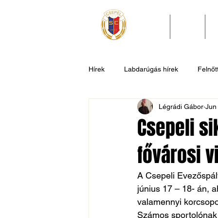
HÍREK
KLUB
Hírek
Labdarúgás hírek
Felnőtt
Légrádi Gábor
Jun
U11
U9
U7
Evezős
Csepeli si
fővárosi v
Csepel SC II
Általános hírek
A Csepeli Evezőspál
június 17 – 18- án, 
valamennyi korcsopor
Számos sportolónak e