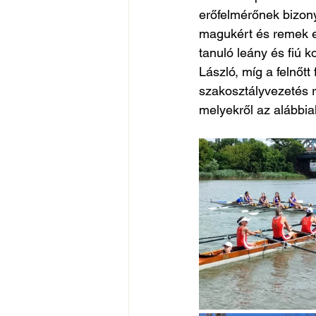
erőfelmérőnek bizony
magukért és remek e
tanuló leány és fiú k
László, míg a felnőtt 
szakosztályvezetés r
melyekről az alábbi