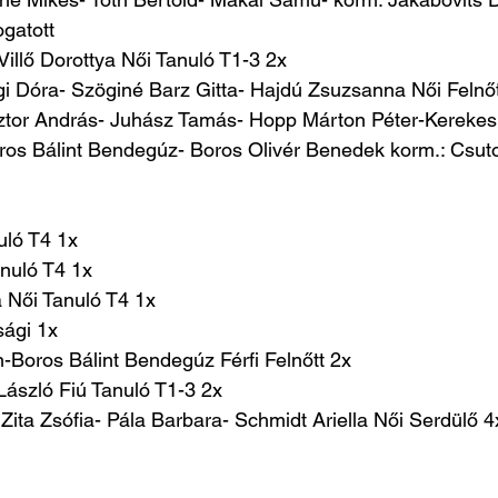
gatott
Villő Dorottya Női Tanuló T1-3 2x
i Dóra- Szöginé Barz Gitta- Hajdú Zsuzsanna Női Felnőt
sztor András- Juhász Tamás- Hopp Márton Péter-Kerekes 
ros Bálint Bendegúz- Boros Olivér Benedek korm.: Csut
uló T4 1x
nuló T4 1x
a Női Tanuló T4 1x
sági 1x
-Boros Bálint Bendegúz Férfi Felnőtt 2x
László Fiú Tanuló T1-3 2x
ita Zsófia- Pála Barbara- Schmidt Ariella Női Serdülő 4