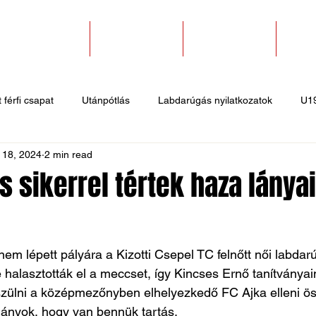
SZAKOSZTÁLYOK
EGYESÜLETEK
PÁLYABÉRLÉS
KAPC
 férfi csapat
Utánpótlás
Labdarúgás nyilatkozatok
U1
 18, 2024
2 min read
 hírek
Sportlövő hírek
Atlétika hírek
U10
Birkózó
 sikerrel tértek haza lánya
nem lépett pályára a Kizotti Csepel TC felnőtt női labdar
halasztották el a meccset, így Kincses Ernő tanítványai
észülni a középmezőnyben elhelyezkedő FC Ajka elleni ö
lányok, hogy van bennük tartás.