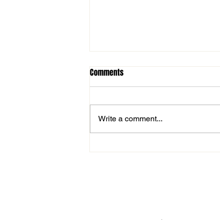
Comments
Write a comment...
Női NBII: vereség és komoly
vérveszteség Pécsett