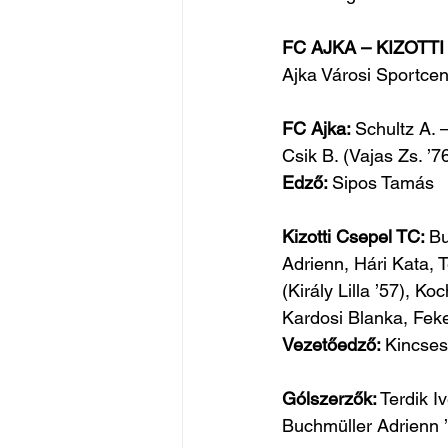
FC AJKA – KIZOTTI C
Ajka Városi Sportcen
FC Ajka: 
Schultz A. –
Csik B. (Vajas Zs. ’76
Edző: 
Sipos Tamás
Kizotti Csepel TC: 
Bu
Adrienn, Hári Kata, T
(Király Lilla ’57), 
Kardosi Blanka, Fek
Vezetőedző: 
Kincses
Gólszerzők:
 Terdik I
Buchmüller Adrienn ’