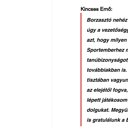
Kincses Ernő: 
Borzasztó nehéz 
úgy a vezetőségg
azt, hogy milyen
Sportemberhez mé
tanúbizonyságot,
továbbiakban is.
tisztában vagyun
az elejétől fogva
lépett játékosom 
dolgukat. Megyün
is gratulálunk a 