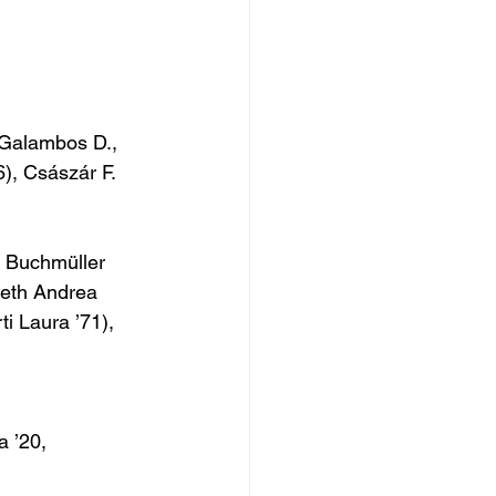
, Galambos D., 
6), Császár F. 
 Buchmüller 
meth Andrea 
i Laura ’71), 
a ’20, 