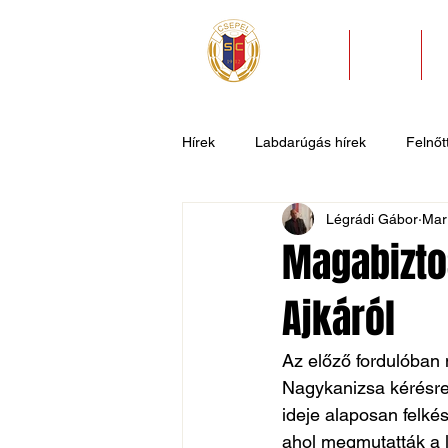
HÍREK
KLUB
Hírek
Labdarúgás hírek
Felnőtt
Légrádi Gábor
Mar
U11
U9
U7
Evezős
Magabiztos
Ajkáról
Csepel SC II
Általános hírek
Az előző fordulóban 
Nagykanizsa kérésre 
ideje alaposan felk
ahol megmutatták a 