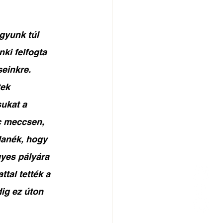
gyunk túl 
ki felfogta 
einkre. 
ek 
ukat a 
c meccsen, 
danék, hogy 
gyes pályára 
tal tették a 
ig ez úton 