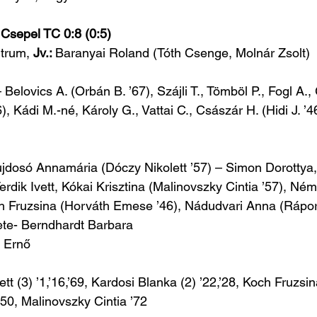
sepel TC 0:8 (0:5)
trum, 
Jv.: 
Baranyai Roland
(Tóth Csenge, Molnár Zsolt)
 Belovics A. (Orbán B. ’67), Szájli T., Tömböl P., Fogl A.
), Kádi M.-né, Károly G., Vattai C., Császár H. (Hidi J. ’4
jdosó Annamária (Dóczy Nikolett ’57) – Simon Dorottya,
erdik Ivett, Kókai Krisztina (Malinovszky Cintia ’57), Né
Koch Fruzsina (Horváth Emese ’46), Nádudvari Anna (Ráport
ete- Berndhardt Barbara 
 Ernő
vett (3) ’1,’16,’69, Kardosi Blanka (2) ’22,’28, Koch Fruzsin
50, Malinovszky Cintia ’72