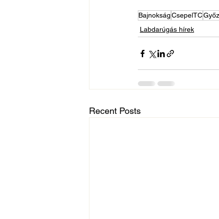
Bajnokság
CsepelTC
Győz
Labdarúgás hírek
Recent Posts