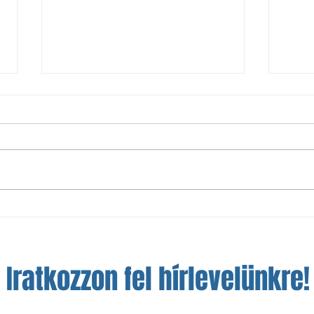
KIZOTTI Csepel TC: a lányok is
Kizot
elkezdték az edzőmeccsek sorát
továb
bajno
Iratkozzon fel hírlevelünkre!