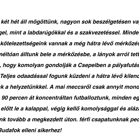
két hét áll mögöttünk, nagyon sok beszélgetésen va
el, mint a labdarúgókkal és a szakvezetéssel. Minden
 kötelezettségeink vannak a még hátra lévő mérkőzés
ltóan álltunk bele a mérkőzésbe, a lányok arról tett
 hogy komolyan gondolják a Csepelben a pályafutás
 Teljes odaadással fogunk küzdeni a hátra lévő kilen
k a helyzetünkkel. A mai meccsről csak annyit mon
, 90 percen át koncentráltan futballoztunk, minden e
előtt le a kalappal, végig kellő komolysággal és alázat
k tovább a megkezdett úton. férfi csapatunknak ped
Budafok elleni sikerhez!