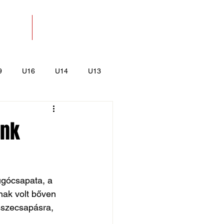
SOLAT
BOLT
9
U16
U14
U13
k
Kajak-Kenu
ink
úgócsapata, a 
nak volt bőven 
sszecsapásra, 