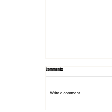
Comments
Write a comment...
Sérültek állapota az Issimo elleni