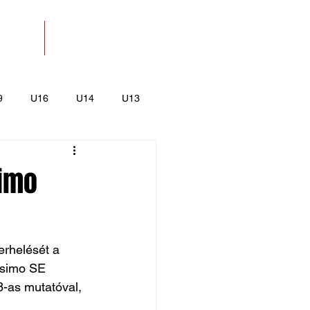
SOLAT
BOLT
9
U16
U14
U13
k
Kajak-Kenu
simo
erhelését a 
Issimo SE 
8-as mutatóval, 