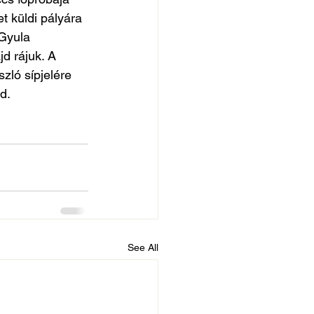
t küldi pályára 
 Gyula 
d rájuk. A 
ló sípjelére 
d.
See All