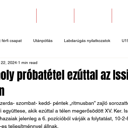
SZAKOSZTÁLYOK
EGYESÜLETEK
PÁLYABÉRLÉS
KAPC
 férfi csapat
Utánpótlás
Labdarúgás nyilatkozatok
U1
 22, 2024
1 min read
 hírek
Sportlövő hírek
Atlétika hírek
U10
Birkózó
ly próbatétel ezúttal az Is
n
szerda- szombat- kedd- péntek „ritmusban” zajló sorozatt
fi együttese, akik ezúttal a télen megerősödött XV. Ker. 
azaiak jelenleg a 6. pozícióból várják a folytatást, 10-2-
es teljesítménnyel állnak. 