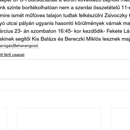
k szinte borítékolhatóan nem a szerdai összetételű 11-e
amire ismét műfüves talajon tudtak felkészülni Zsivoczky
lyó utcai pályán ugyanis hasonló körülmények várnak maj
cius 23- án szombaton 16:45- kor kezdődik- Fekete Lász
 akinek segítői Kis Balázs és Bereczki Miklós lesznek maj
arúgás
Beharangozó
tt férfi csapat