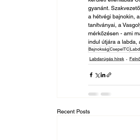
gyanánt. Szakvezetőn
a hétvégi bajnokin, 
tanítványai, a Vasgo
mérkőzésen - ami már
indul útjára a labda,
Bajnokság
CsepelTC
Labd
Labdarúgás hírek
Felnő
Recent Posts