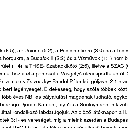
k (6:5), az Unione (5:2), a Pestszentimre (3:0) és a Testv
a horgukra, a Budafok II (2:2) és a Vízművek (1:1) nem bí
erület (1:4), a THSE- Szabadkikötő (2:6), illetve a SZAC (
el hozta el a pontokat a Vasgolyó utcai sporttelepről. 
 a mieink Zsivoczky- Pandel Péter két góljával 2:1 ará
bert legénységét. Érdekesség, hogy azóta többek közt c
, több éves NBI-es pályafutást magáénak tudható, egykor
darúgó Djordje Kamber, így Youla Souleymane- n kívül 
últtal rendelkező labdarúgójuk. Az előző játéknapon a II
tek 3:1- es vereséget, míg a mieink szerdán a Budapes
Csepel UFC-t búcsúztatták a soron következő bajnoki mec