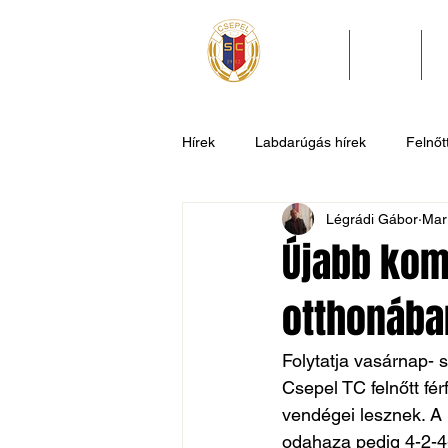
HÍREK
KLUB
Hírek
Labdarúgás hírek
Felnőtt
Légrádi Gábor
Mar
U11
U9
U7
Evezős
Újabb komo
otthonába
Csepel SC II
Általános hírek
Folytatja vasárnap- 
Csepel TC felnőtt fér
vendégei lesznek. A h
odahaza pedig 4-2-4-