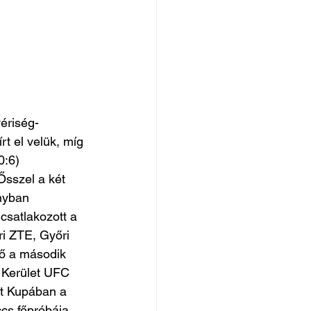
ériség- 
rt el velük, míg 
0:6) 
Ősszel a két 
nyban 
satlakozott a 
i ZTE, Győri 
ő a második 
. Kerület UFC 
t Kupában a 
cs főpróbája 