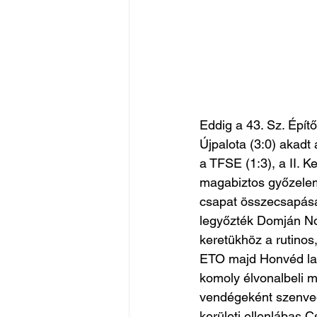
Eddig a 43. Sz. Építő
Újpalota (3:0) akadt 
a TFSE (1:3), a II. K
magabiztos győzelemm
csapat összecsapásán
legyőzték Domján Nor
keretükhöz a rutinos
ETO majd Honvéd lab
komoly élvonalbeli m
vendégeként szenved
kerületi ellenlábas 