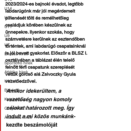
2023/2024-es bajnoki évadot, legtöbb 
U14
labdarúgónk már jól megérdemelt 
U13
pihenését tölti és remélhetőleg 
családjuk körében készülnek az 
U11
ünnepekre. Ilyenkor szokás, hogy 
U9
számvetésre kerülnek az esztendőben 
U7
történtek, ami labdarúgó csapatainknál 
is jól bevett gyakorlat. Először a BLSZ I. 
Evezős hírek
osztályában a táblázat élén telelő 
Sportlövő hírek
felnőtt férfi csapatunk szereplését 
Atlétika hírek
vettük górcső alá Zsivoczky Gyula 
vezetőedzővel.
U10
Birkózók
Amikor idekerültem, a 
vezetőség nagyon komoly 
Kajak-Kenu
célokat határozott meg. Így 
Csepel SC II
indult a mi közös munkánk- 
Általános hírek
kezdte beszámolóját 