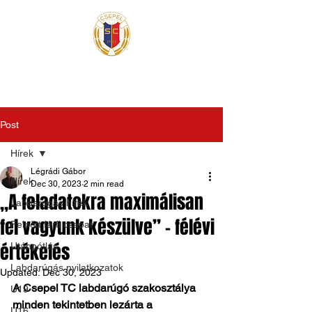
Post
Hírek
Légrádi Gábor
Hírek
Dec 30, 2023
2 min read
„A feladatokra maximálisan
Labdarúgás hírek
fel vagyunk készülve” - félévi
Felnőtt férfi csapat
értékelés
Utánpótlás
Labdarúgás nyilatkozatok
Updated:
Dec 30, 2023
A Csepel TC labdarúgó szakosztálya 
U19
minden tekintetben lezárta a 
U16