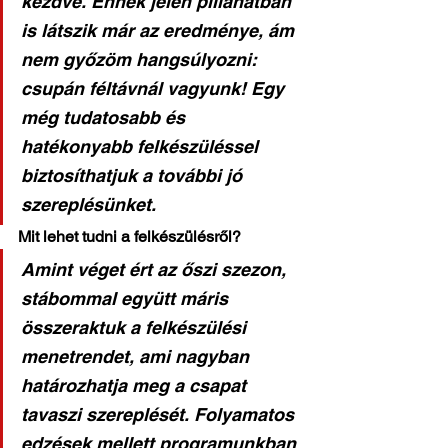
kezdve. Ennek jelen pillanatban 
is látszik már az eredménye, ám 
nem győzöm hangsúlyozni: 
csupán féltávnál vagyunk! Egy 
még tudatosabb és 
hatékonyabb felkészüléssel 
biztosíthatjuk a további jó 
szereplésünket.
Mit lehet tudni a felkészülésről?
Amint véget ért az őszi szezon, 
stábommal együtt máris 
összeraktuk a felkészülési 
menetrendet, ami nagyban 
határozhatja meg a csapat 
tavaszi szereplését. Folyamatos 
edzések mellett programunkban 