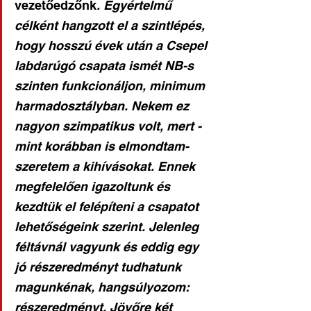
vezetőedzőnk
. Egyértelmű 
célként hangzott el a szintlépés, 
hogy hosszú évek után a Csepel 
labdarúgó csapata ismét NB-s 
szinten funkcionáljon, minimum 
harmadosztályban. Nekem ez 
nagyon szimpatikus volt, mert -
mint korábban is elmondtam- 
szeretem a kihívásokat. Ennek 
megfelelően igazoltunk és 
kezdtük el felépíteni a csapatot 
lehetőségeink szerint. Jelenleg 
féltávnál vagyunk és eddig egy 
jó részeredményt tudhatunk 
magunkénak, hangsúlyozom: 
részeredményt. Jövőre két 