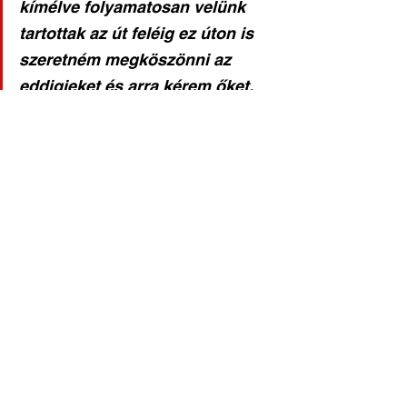
kímélve folyamatosan velünk 
tartottak az út feléig ez úton is 
szeretném megköszönni az 
eddigieket és arra kérem őket, 
tartsanak velünk tavasszal is. 
Kívánok áldott, békés 
karácsonyi ünnepeket és 
eredményekben gazdag, boldog 
új esztendőt a csepeli 
labdarúgás minden 
szimpatizánsának. Hajrá Csepel! 
2024- ben is!