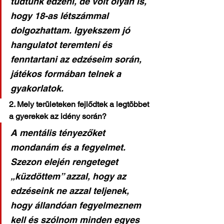
tudtunk edzeni, de volt olyan is, 
hogy 18-as létszámmal 
dolgozhattam. Igyekszem jó 
hangulatot teremteni és 
fenntartani az edzéseim során, 
játékos formában telnek a 
gyakorlatok.
2. Mely területeken fejlődtek a legtöbbet 
a gyerekek az idény során?
A mentális tényezőket 
mondanám és a fegyelmet. 
Szezon elején rengeteget 
„küzdöttem” azzal, hogy az 
edzéseink ne azzal teljenek, 
hogy állandóan fegyelmeznem 
kell és szólnom minden egyes 