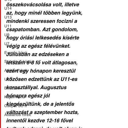
összekovácsolása volt, illetve 
U14
az, hogy minél többen legyünk, 
U13
mindenki szeressen focizni a 
U11
csapatomban. Azt gondolom, 
U9
hogy óriási lelkesedés kísérte 
U7
végig az egész félévünket. 
Evezős hírek
Júliusban az edzéseken a 
Sportlövő hírek
létszám 6-8 fő volt átlagosan, 
ezért egy hónapon keresztül 
Atlétika hírek
közösen edzettünk az U11-es 
U10
korosztállyal. Augusztus 
Birkózók
hónapra egész jól 
Kajak-Kenu
kiegészültünk, de a jelentős 
Csepel SC II
változást a szeptember hozta, 
Általános hírek
innentől kezdve 12-16 fővel 