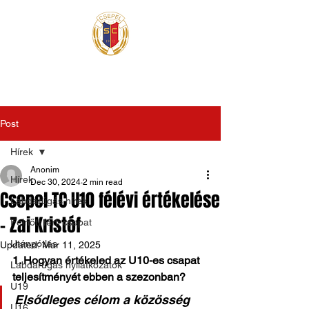
Post
Hírek
Anonim
Hírek
Dec 30, 2024
2 min read
Csepel TC U10 félévi értékelése
Labdarúgás hírek
- Zai Kristóf
Felnőtt férfi csapat
Utánpótlás
Updated:
Mar 11, 2025
1. Hogyan értékeled az U10-es csapat 
Labdarúgás nyilatkozatok
teljesítményét ebben a szezonban?
U19
Elsődleges célom a közösség 
U16