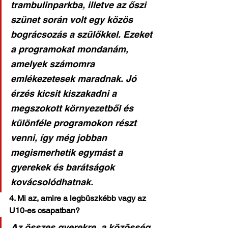
trambulinparkba, illetve az őszi 
szünet során volt egy közös 
bográcsozás a szülőkkel. Ezeket 
a programokat mondanám, 
amelyek számomra 
emlékezetesek maradnak. Jó 
érzés kicsit kiszakadni a 
megszokott környezetből és 
különféle programokon részt 
venni, így még jobban 
megismerhetik egymást a 
gyerekek és barátságok 
kovácsolódhatnak. 
4. Mi az, amire a legbüszkébb vagy az 
U10-es csapatban?
Az összes gyerekre, a közösség 