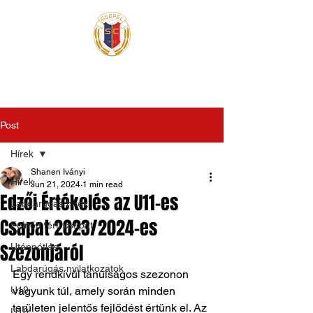
Post
Hírek
Shanen Iványi
Hírek
Jun 21, 2024
1 min read
Edzői Értékelés az U11-es
Labdarúgás hírek
Csapat 2023/2024-es
Felnőtt férfi csapat
Szezonjáról
Utánpótlás
Labdarúgás nyilatkozatok
Egy rendkívül tanulságos szezonon 
U19
vagyunk túl, amely során minden 
területen jelentős fejlődést értünk el. Az 
U16