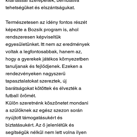
kitartással szerepeltek, bemutatva 
tehetségüket és elszántságukat.
Természetesen az idény fontos részét 
képezte a Bozsik program is, ahol 
rendszeresen képviseltük 
egyesületünket. Itt nem az eredmények 
voltak a legfontosabbak, hanem az, 
hogy a gyerekek játékos környezetben 
tanuljanak és fejlődjenek. Ezeken a 
rendezvényeken nagyszerű 
tapasztalatokat szereztek, új 
barátságokat kötöttek és élvezték a 
futball örömét.
Külön szeretnénk köszönetet mondani 
a szülőknek az egész szezon során 
nyújtott támogatásukért és 
biztatásukért. Az ő jelenlétük és 
segítségük nélkül nem lett volna ilyen 