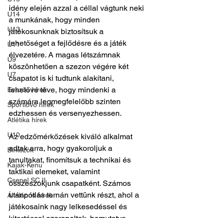
idény elején azzal a céllal vágtunk neki 
U14
a munkának, hogy minden 
U13
játékosunknak biztosítsuk a 
lehetőséget a fejlődésre és a játék 
U11
élvezetére. A magas létszámnak 
U9
köszönhetően a szezon végére két 
U7
csapatot is ki tudtunk alakítani, 
lehetővé téve, hogy mindenki a 
Evezős hírek
számára legmegfelelőbb szinten 
Sportlövő hírek
edzhessen és versenyezhessen.
Atlétika hírek
U10
Az edzőmérkőzések kiváló alkalmat 
adtak arra, hogy gyakoroljuk a 
Birkózók
tanultakat, finomítsuk a technikai és 
Kajak-Kenu
taktikai elemeket, valamint 
Csepel SC II
összeszokjunk csapatként. Számos 
utánpótlás tornán vettünk részt, ahol a 
Általános hírek
játékosaink nagy lelkesedéssel és 