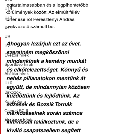
legtartalmasabban és a legpihentetőbb 
U14
körülmények között. Az elmúlt félév 
U13
történéseiről Pereszlényi András 
szakvezető számolt be.
U11
U9
Ahogyan lezárjuk ezt az évet, 
U7
szeretném megköszönni 
Evezős hírek
mindenkinek a kemény munkát 
Sportlövő hírek
és elkötelezettséget. Könnyű és 
Atlétika hírek
nehéz pillanatokon mentünk át 
U10
együtt, de mindannyian közösen 
Birkózók
küzdöttünk és fejlődtünk. Az 
Kajak-Kenu
edzések és Bozsik Tornák 
Csepel SC II
mérkőzéseinek során számos 
Általános hírek
kihívással találkoztunk, de a 
kiváló csapatszellem segített 