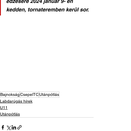
edzésére 2024 január 9- én 
kedden, tornateremben kerül sor.
Bajnokság
CsepelTC
Utánpótlás
Labdarúgás hírek
U11
Utánpótlás