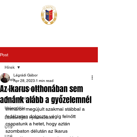
Post
Hírek
Légrádi Gábor
Hírek
Apr 28, 2023
1 min read
Az Ikarus otthonában sem
Labdarúgás hírek
adnánk alább a győzelemnél
Felnőtt férfi csapat
Utánpótlás
Immáron megújult szakmai stábbal a 
fedélzeten dolgozta végig felnőtt 
Labdarúgás nyilatkozatok
csapatunk a hetet, hogy aztán 
U19
szombaton délután az Ikarus 
U16