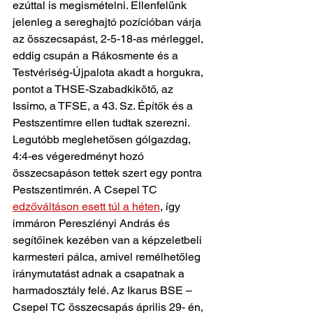
ezúttal is megismételni. Ellenfelünk 
jelenleg a sereghajtó pozícióban várja 
az összecsapást, 2-5-18-as mérleggel, 
eddig csupán a Rákosmente és a 
Testvériség-Újpalota akadt a horgukra, 
pontot a THSE-Szabadkikötő, az 
Issimo, a TFSE, a 43. Sz. Építők és a 
Pestszentimre ellen tudtak szerezni. 
Legutóbb meglehetősen gólgazdag, 
4:4-es végeredményt hozó 
összecsapáson tettek szert egy pontra 
Pestszentimrén. A Csepel TC 
edzőváltáson esett túl a héten
, így 
immáron Pereszlényi András és 
segítőinek kezében van a képzeletbeli 
karmesteri pálca, amivel remélhetőleg 
iránymutatást adnak a csapatnak a 
harmadosztály felé. Az Ikarus BSE – 
Csepel TC összecsapás április 29- én, 