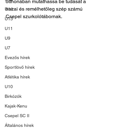
otthonában mutathassa be tudását a 
hazai és remélhetőleg szép számú 
U14
Csepel szurkolótábornak. 
U13
U11
U9
U7
Evezős hírek
Sportlövő hírek
Atlétika hírek
U10
Birkózók
Kajak-Kenu
Csepel SC II
Általános hírek