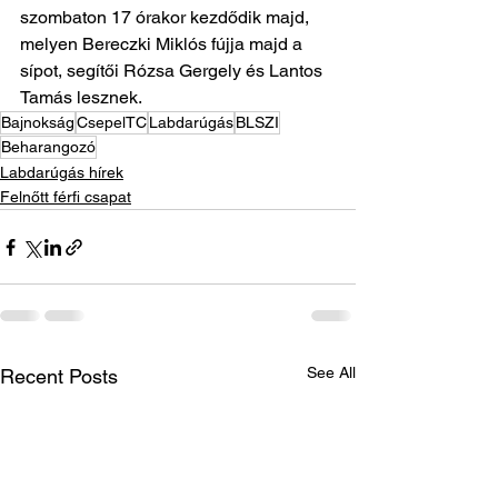
szombaton 17 órakor kezdődik majd, 
melyen Bereczki Miklós fújja majd a 
sípot, segítői Rózsa Gergely és Lantos 
Tamás lesznek.
Bajnokság
CsepelTC
Labdarúgás
BLSZI
Beharangozó
Labdarúgás hírek
Felnőtt férfi csapat
See All
Recent Posts