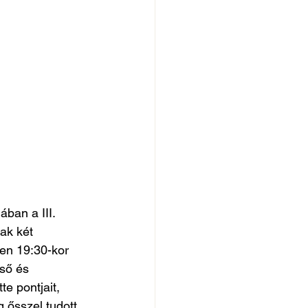
ban a III. 
ak két 
len 19:30-kor 
ső és 
e pontjait, 
g ősszel tudott 