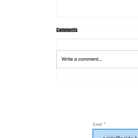
Comments
Write a comment...
Csepelre került a labdarúgó
Budapest Kupa
Email