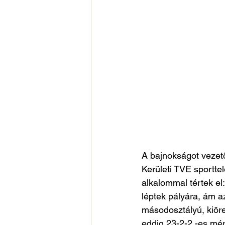
A bajnokságot vezető
Kerületi TVE sporttel
alkalommal tértek el
léptek pályára, ám a
másodosztályú, kiöre
eddig 23-2-2 -es mérl