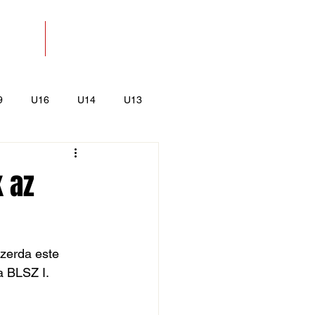
SOLAT
BOLT
9
U16
U14
U13
k
Kajak-Kenu
 az
szerda este 
a BLSZ I. 