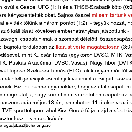
en kívül a Csepel UFC (1:1) és a THSE-Szabadkikötő (0:0)
ra kényszerítették őket. Sajnos ősszel 
mi sem bírtunk v
al elvitték tőlünk a három pontot (1:2), - tegyük hozzá, h
szló kiállítását követően emberhátrányban játszottunk - 
zavágni csapatunknak a szombat délelőtti összecsapáso
i bajnoki fordulóban az 
Ikarust verte magabiztosan
 (3:0
désével, mint Kulcsár Tamás (egykoron DVSC, MTK, Vas
MTK, Puskás Akadémia, DVSC, Vasas), Nagy Tibor (DVTK
évét taposó Szekeres Tamás (FTC), akik ugyan már túl v
játékintelligenciájuk és rutinjuk valamint a csapat össze
ítenek. Bízunk benne ugyanakkor, hogy ezúttal csapatunk 
 és megmutatja, hogy koránt sem verhetetlen csapathoz lá
összecsapás május 13-án, szombaton 11 órakor veszi k
ti TVE sporttelepén, ahol Kiss Gergő fújja majd a sípot é
eszter lesznek a segítségére.
arúgás
BLSZI
Beharangozó