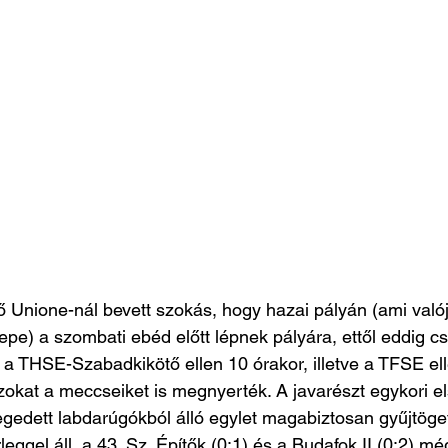
 Unione-nál bevett szokás, hogy hazai pályán (ami valójá
epe) a szombati ebéd előtt lépnek pályára, ettől eddig cs
: a THSE-Szabadkikötő ellen 10 órakor, illetve a TFSE el
zokat a meccseiket is megnyerték. A javarészt egykori el
gedett labdarúgókból álló egylet magabiztosan gyűjtögett
eggel áll, a 43. Sz. Építők (0:1) és a Budafok II (0:2) mé