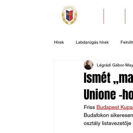
HÍREK
KLUB
Hírek
Labdarúgás hírek
Felnőtt
Légrádi Gábor
May
U11
U9
U7
Evezős
Ismét „ma
Unione -h
Csepel SC II
Általános hírek
Friss 
Budapest Kupa
Budafokon sikeresen 
osztály listavezetője