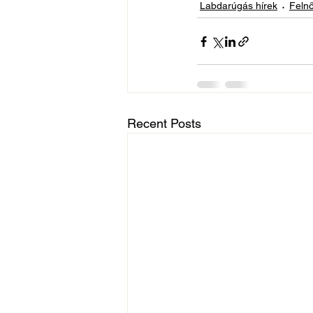
Labdarúgás hírek
Felnő
Recent Posts