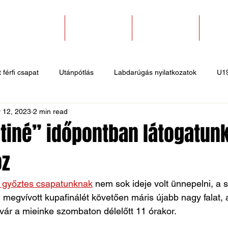
SZAKOSZTÁLYOK
EGYESÜLETEK
PÁLYABÉRLÉS
KAPC
 férfi csapat
Utánpótlás
Labdarúgás nyilatkozatok
U1
 12, 2023
2 min read
 hírek
Sportlövő hírek
Atlétika hírek
U10
Birkózó
tiné” időpontban látogatunk
oz
 győztes csapatunknak
 nem sok ideje volt ünnepelni, a 
megvívott kupafinálét követően máris újabb nagy falat, 
 vár a mieinke szombaton délelőtt 11 órakor.