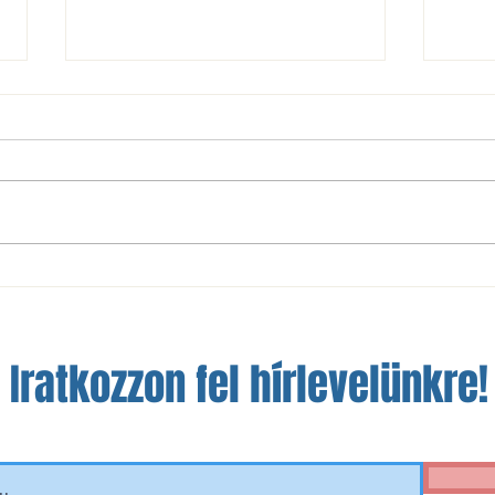
Pontosztozkodás a kerületi
Maga
rangadón
sereg
Iratkozzon fel hírlevelünkre!