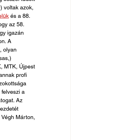
 voltak azok, 
elük
 és a 88. 
ogy az 58. 
így igazán 
n. A 
), olyan 
as,) 
, MTK, Újpest 
annak profi 
szokottsága 
felveszi a 
togat. Az 
ezdetét 
s Végh Márton, 