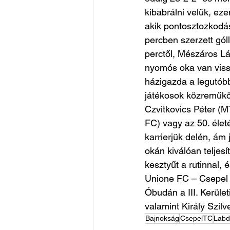
kibabrálni velük, ez
akik pontosztozkodás
percben szerzett góll
perctől, Mészáros Lá
nyomós oka van viss
házigazda a legutóbb
játékosok közreműkö
Czvitkovics Péter (
FC) vagy az 50. élet
karrierjük delén, ám 
okán kiválóan teljes
kesztyűt a rutinnal,
Unione FC – Csepel 
Óbudán a III. Kerüle
valamint Király Szilv
Bajnokság
CsepelTC
Labd