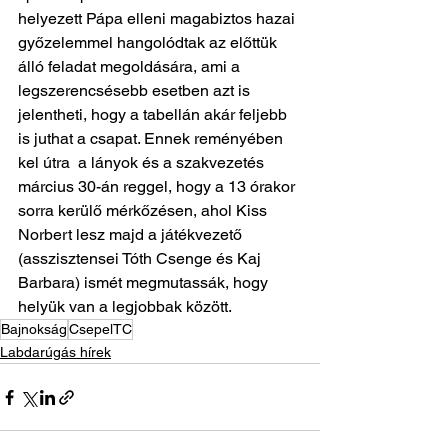
helyezett Pápa elleni magabiztos hazai 
győzelemmel hangolódtak az előttük 
álló feladat megoldására, ami a 
legszerencsésebb esetben azt is 
jelentheti, hogy a tabellán akár feljebb 
is juthat a csapat. Ennek reményében 
kel útra  a lányok és a szakvezetés 
március 30-án reggel, hogy a 13 órakor 
sorra kerülő mérkőzésen, ahol Kiss 
Norbert lesz majd a játékvezető 
(asszisztensei Tóth Csenge és Kaj 
Barbara) ismét megmutassák, hogy 
helyük van a legjobbak között.
Bajnokság
CsepelTC
Labdarúgás hírek