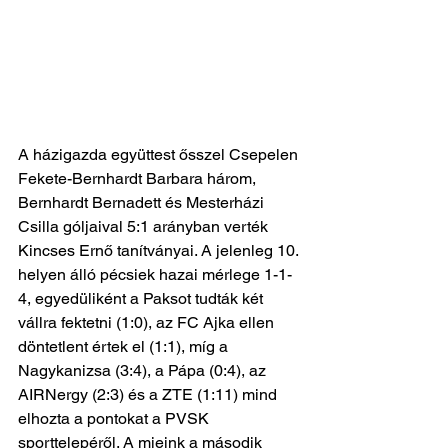
A házigazda együttest ősszel Csepelen 
Fekete-Bernhardt Barbara három, 
Bernhardt Bernadett és Mesterházi 
Csilla góljaival 5:1 arányban verték 
Kincses Ernő tanítványai. A jelenleg 10. 
helyen álló pécsiek hazai mérlege 1-1-
4, egyedüliként a Paksot tudták két 
vállra fektetni (1:0), az FC Ajka ellen 
döntetlent értek el (1:1), míg a 
Nagykanizsa (3:4), a Pápa (0:4), az 
AIRNergy (2:3) és a ZTE (1:11) mind 
elhozta a pontokat a PVSK 
sporttelepéről. A mieink a második 