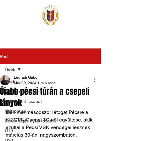
Post
Hírek
Légrádi Gábor
Hírek
Mar 29, 2024
1 min read
Újabb pécsi túrán a csepeli
Labdarúgás hírek
lányok
Felnőtt férfi csapat
Utánpótlás
Idén már másodszor látogat Pécsre a 
KIZOTTI Csepel TC női együttese, akik 
Labdarúgás nyilatkozatok
ezúttal a Pécsi VSK vendégei lesznek 
U19
március 30-án, nagyszombaton. 
U16