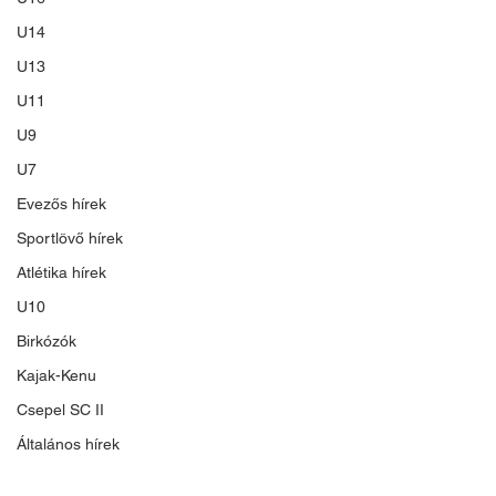
U14
U13
U11
U9
U7
Evezős hírek
Sportlövő hírek
Atlétika hírek
U10
Birkózók
Kajak-Kenu
Csepel SC II
Általános hírek